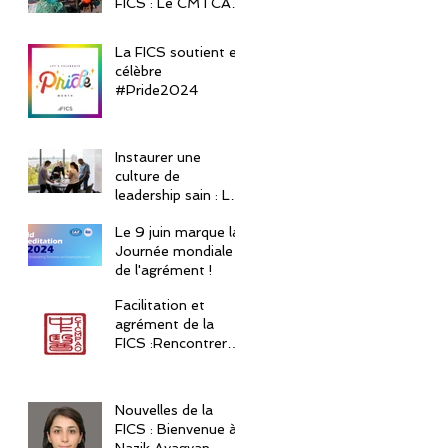
FICS : Le CMTCA
prépare l'avenir
La FICS soutient et
célèbre
#Pride2024
Instaurer une
culture de
leadership sain : Les
5 pratiques
Le 9 juin marque la
essentielles
Journée mondiale
de l'agrément !
Facilitation et
agrément de la
FICS :Rencontrer
notre client -
CTCMPAO
Nouvelles de la
FICS : Bienvenue à
Nazik Avagyan,