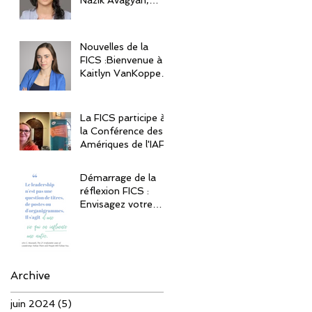
Directeur des
Finances
Nouvelles de la
FICS :Bienvenue à
Kaitlyn VanKoppen,
spécialiste de
l'agrément
La FICS participe à
la Conférence des
Amériques de l'IAF
Démarrage de la
réflexion FICS :
Envisagez votre
impact durable en
tant que leader
Archive
juin 2024
(5)
5 posts